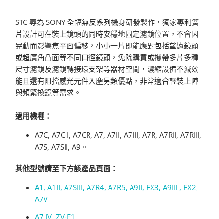
STC 專為 SONY 全幅無反系列機身研發製作，獨家專利簧
片設計可在裝上鏡頭的同時安穩地固定濾鏡位置，不會因
晃動而影響焦平面偏移，小小一片即能應對包括望遠鏡頭
或超廣角凸面等不同口徑鏡頭，免除購買或攜帶多片多種
尺寸濾鏡及濾鏡轉接環支架等器材空間，濃縮設備不減效
能且還有阻擋感光元件入塵另類優點，非常適合輕裝上陣
與頻繁換鏡等需求。
適用機種：
A7C, A7CII, A7CR, A7, A7II, A7III, A7R, A7RII, A7RIII,
A7S, A7SII, A9。
其他型號請至下方該產品頁面：
A1, A1II, A7SIII, A7R4,
A7R5, A9II, FX3, A9III
, FX2
,
A7V
A7 IV, ZV-E1