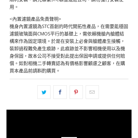
用。
<內置濾鏡產品免責聲明>
機身內置濾鏡為STC首創的時代開拓性產品，在需要能穩固
濾鏡玻璃面與CMOS平行的基礎上，需依賴機艙內艙體結
構來作為固定環境。於是在安裝上必會與艙體產生接觸，
裝卸過程難免產生痕跡，此痕跡並不影響相機使用以及機
身保固，故本公司不接受對此提出保固申請或提供任何賠
償。如對相機二手轉賣認為有價格影響顧慮之顧客，在購
買本產品前請斟酌購買。