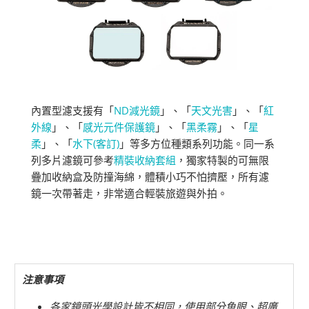
內置型濾支援有「
ND減光鏡
」、「
天文光害
」、「
紅
外線
」、「
感光元件保護鏡
」、「
黑柔霧
」、「
星
柔
」、「
水下(客訂)
」等多方位種類系列功能。同一系
列多片濾鏡可參考
精裝收納套組
，獨家特製的可無限
疊加收納盒及防撞海綿，體積小巧不怕擠壓，所有濾
鏡一次帶著走，非常適合輕裝旅遊與外拍。
注意事項
各家鏡頭光學設計皆不相同，使用部分魚眼、超廣