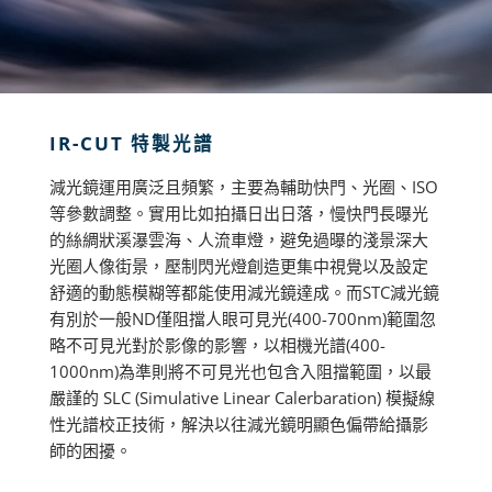
IR-CUT 特製光譜
減光鏡運用廣泛且頻繁，主要為輔助快門、光圈、ISO
等參數調整。實用比如拍攝日出日落，慢快門長曝光
的絲綢狀溪瀑雲海、人流車燈，避免過曝的淺景深大
光圈人像街景，壓制閃光燈創造更集中視覺以及設定
舒適的動態模糊等都能使用減光鏡達成。而STC減光鏡
有別於一般ND僅阻擋人眼可見光(400-700nm)範圍忽
略不可見光對於影像的影響，以相機光譜(400-
1000nm)為準則將不可見光也包含入阻擋範圍，以最
嚴謹的 SLC (Simulative Linear Calerbaration) 模擬線
性光譜校正技術，解決以往減光鏡明顯色偏帶給攝影
師的困擾。