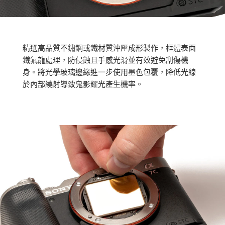
精選高品質不鏽鋼或鐵材質沖壓成形製作，框體表面
鐵氟龍處理，防侵蝕且手感光滑並有效避免刮傷機
身。將光學玻璃邊緣進一步使用墨色包覆，降低光線
於內部繞射導致鬼影耀光產生機率。