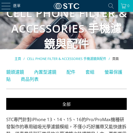
選單
0
CELL PHONE FILTER &
ACCESSORIES 手機濾
鏡與配件
主頁
/
CELL PHONE FILTER & ACCESSORIES 手機濾鏡與配件
/
頁面
鏡頭濾鏡
內置型濾鏡
配件
套組
螢幕保護
貼
商品列表
全部
STC專門針對iPhone 13、14、15、16的Pro/ProMax機種研
發製作的專用磁吸光學濾鏡模組，不僅小巧好攜帶又能快速拆