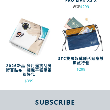
PRO MAX XS X
$299
起價
STC雙層超薄隱形貼身護
照旅行包
2026新品 多用途抗刮魔
$299
術百黏布－相機平板筆電
都好包
$399
SUBSCRIBE