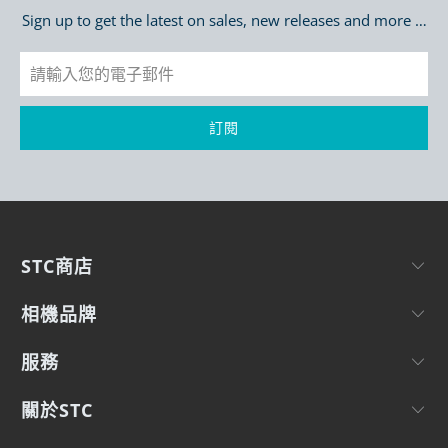
Sign up to get the latest on sales, new releases and more …
STC商店
相機品牌
服務
關於STC