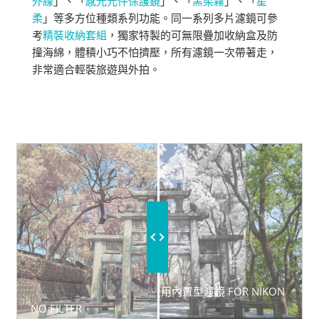
外線
」、「
感光元件保護鏡
」、「
黑柔霧
」、「
星
柔
」等多方位種類系列功能。同一系列多片濾鏡可參
考
精裝收納套組
，獨家特製的可無限疊加收納盒及防
撞海綿，體積小巧不怕擠壓，所有濾鏡一次帶著走，
非常適合輕裝旅遊與外拍。
WITH STC 紅外線攝影 - 已改機用內置型濾鏡 FOR NIKON
Z 系列
NO FILTER