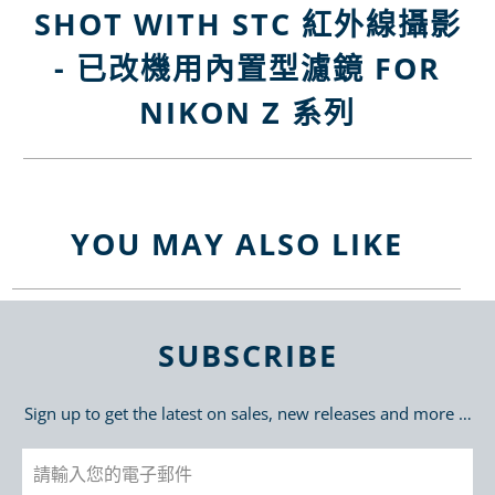
SHOT WITH STC 紅外線攝影
- 已改機用內置型濾鏡 FOR
NIKON Z 系列
YOU MAY ALSO LIKE
SUBSCRIBE
Sign up to get the latest on sales, new releases and more …