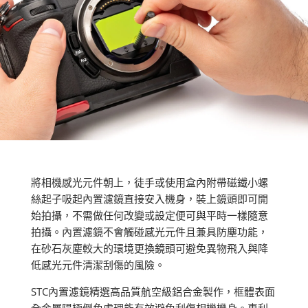
將相機感光元件朝上，徒手或使用盒內附帶磁鐵小螺
絲起子吸起內置濾鏡直接安入機身，裝上鏡頭即可開
始拍攝，不需做任何改變或設定便可與平時一樣隨意
拍攝。內置濾鏡不會觸碰感光元件且兼具防塵功能，
在砂石灰塵較大的環境更換鏡頭可避免異物飛入與降
低感光元件清潔刮傷的風險。
STC內置濾鏡精選高品質航空級鋁合金製作，框體表面
全金屬陽極倒角處理能有效避免刮傷相機機身。專利