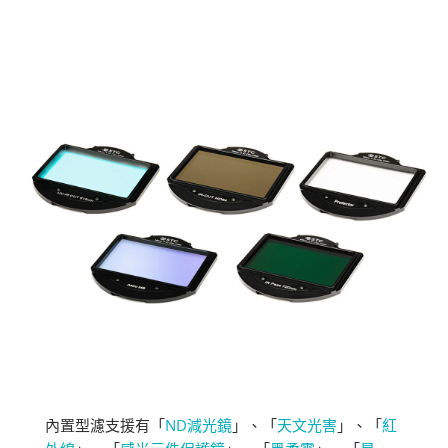
內置型濾支援有「
ND減光鏡
」、「
天文光害
」、「
紅