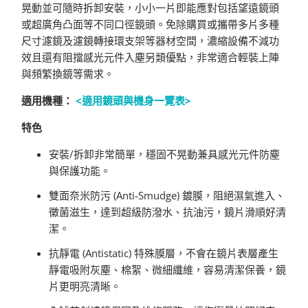
晃動並可隨時拆卸安裝，小小一片即能應對包括望遠鏡頭
或超廣角凸面等不同口徑鏡頭。免除購買或攜帶多片多種
尺寸濾鏡及濾鏡轉接環支架等器材空間，濃縮設備不減功
效且還有阻擋感光元件入塵另類優點，非常適合輕裝上陣
與頻繁換鏡等需求。
適用機種：
<適用鏡頭與機身一覽表>
特色
安裝/拆卸非常簡單，穩固不晃動兼具感光元件防塵
與保護功能。
雙面奈米防污 (Anti-Smudge) 鍍膜，阻絕濕氣進入、
黴菌滋生，達到超級防潑水、抗油污，鏡片滑順好清
潔。
抗靜電 (Antistatic) 特殊膜層，不會在鏡片表層產生
靜電吸附灰塵、棉絮、微細纖維，容易清潔保養，鏡
片更明亮清晰。