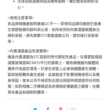
全球首創濾鏡保固及維修服務，讓您衝景拍照好安
心。
<使用注意事項
>
各品牌相機產製時產線QC不一，即使同品牌同幾款仍會產
生塑膠脫模的餘料與公差，如所收到的內置濾鏡框體無法
順利安裝，請先聯繫STC客服或總公司，請勿強行安裝使
用。
<內置濾鏡產品免責聲明>
機身內置濾鏡為STC首創的時代開拓性產品，在需要能穩固
濾鏡玻璃面與CMOS平行的基礎上，需依賴機艙內艙體結
構來作為固定環境。於是在安裝上必會與艙體產生接觸，
裝卸過程難免產生痕跡，此痕跡並不影響相機使用以及機
身保固，故本公司不接受對此提出保固申請或提供任何賠
償。如對相機二手轉賣認為有價格影響顧慮之顧客，在購
買本產品前請斟酌購買。