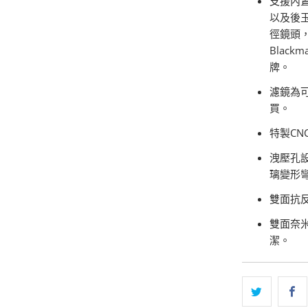
支援內
以及後
徑鏡頭，支援
Blackm
牌。
濾鏡為
買。
特製C
洩壓孔
璃變形
雙面抗
雙面奈
潔。