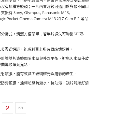
置濾鏡型態，可搭配超廣角、魚眼等無法外部安裝濾鏡
玉沒有插槽等鏡頭；一片內置濾鏡可通用於多顆不同口
有 Sony, Olympus, Panasonic M43,
agic Pocket Cinema Camera M43 和 Z Cam E-2 等品
可分拆式，清潔方便簡單；若半片遺失可聯繫STC零
NC吸震式鋁環，能順利蓋上所有原廠鏡頭蓋。
設計讓雙片濾鏡間隙水壓與外部平衡，避免因水壓使玻
彎曲導致耀光鬼影。
反射鍍膜，能有效減少玻璃耀光與鬼影的產生。
米防污鍍膜，達到超級防潑水、抗油污，鏡片滑順好清