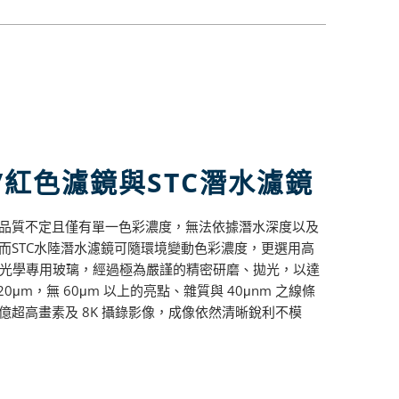
/紅色濾鏡與STC潛水濾鏡
品質不定且僅有單一色彩濃度，無法依據潛水深度以及
而STC水陸潛水濾鏡可隨環境變動色彩濃度，更選用高
T® 光學專用玻璃，經過極為嚴謹的精密研磨、拋光，以達
0μm，無 60μm 以上的亮點、雜質與 40μnm 之線條
2 億超高畫素及 8K 攝錄影像，成像依然清晰銳利不模