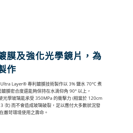
鍍膜及強化光學鏡片，為
製作
ltra Layer® 專利鍍膜技術製作以 3% 鹽水 70°C 煮
面鍍膜密合度還能夠保持在水滴仰角 90° 以上，
使光學玻璃能承受 350MPa 的衝擊力 (相當於 120cm
3 次) 而不會造成玻璃破裂，足以應付大多數狀況發
在嚴苛環境使用之壽命。