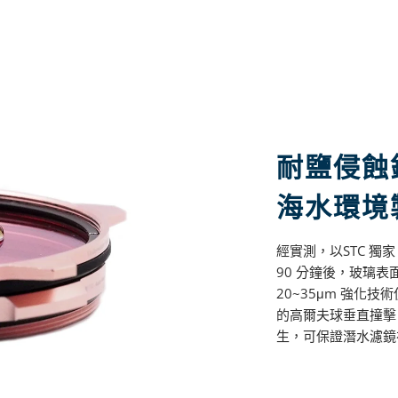
耐鹽侵蝕
海水環境
經實測，以STC 獨家 U
90 分鐘後，玻璃表
20~35μm 強化技術
的高爾夫球垂直撞擊 
生，可保證潛水濾鏡