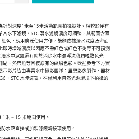
為針對深度1米至15米活動範圍拍攝設計。相較於僅有
單片水下濾鏡，STC 潛水濾鏡濃度可調整，其範圍含蓋
紅 - 紅色，應用廣泛使用方便，能夠依據潛水深度及海面
化即時增減濃度以因應不需紅色或紅色不夠等不可預測
TC潛水中濾鏡還有助於消除水中漂浮沈積顆粒散色光
珊瑚、熱帶魚等回復原有的繽紛色彩。歡迎參考下方實
展示影片皆由專業水中攝影團隊：里奧影像製作，器材
s TG6 + STC 水陸濾鏡，在僅利用自然光源環境下拍攝的
。
 1米 ~ 15 米範圍使用。
機防水殼直接或加裝濾鏡轉接環使用。