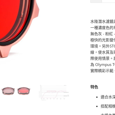
水陸潛水濾鏡
一種濃度色的
無色灰 - 粉
極快的光影變
環境。另外S
線，使水質及
際使用情景。
為 Olympu
實際精彩示範
特色
適合水深
搭配相