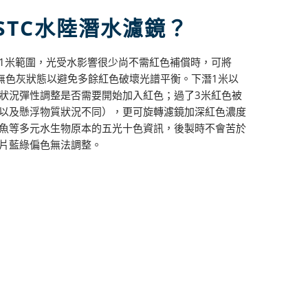
STC水陸潛水濾鏡？
1米範圍，光受水影響很少尚不需紅色補償時，可將
至無色灰狀態以避免多餘紅色破壞光譜平衡。下潛1米以
狀況彈性調整是否需要開始加入紅色；過了3米紅色被
以及懸浮物質狀況不同），更可旋轉濾鏡加深紅色濃度
魚等多元水生物原本的五光十色資訊，後製時不會苦於
片藍綠偏色無法調整。