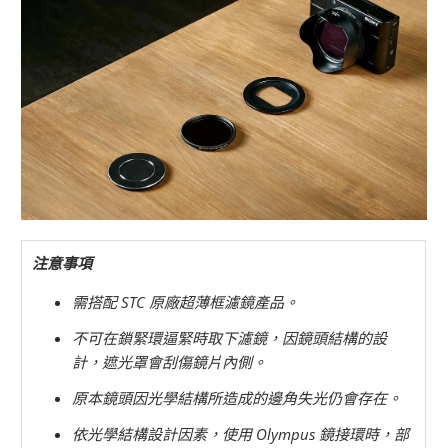
注意事項
需搭配 STC 原廠超薄框濾鏡產品。
不可在鎖緊環逼緊時取下濾鏡，因鏡頭結構的設
計，遮光罩會刮傷鏡片內側。
原本鏡頭因光學結構所造成的邊角失光仍會存在。
依光學結構設計因素，使用 Olympus 鏡接環時，部