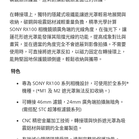
在轉接環上，獨特的隱藏式吸鐵能讓遮光罩輕易地展開與
收納，碳鋼與吸震鋁材減輕重量負擔，精準光學計算
SONY RX100 相機鏡頭廣角端的光線角度，在強光下，讓
蓮花形遮光罩能發揮其阻擋光線的功能，提高成象對比與
畫質，並在適當的角度完全不會遮蔽到影像拍攝。不需要
使用時，可直接將遮光罩反扣，以磁力固定在轉接環上，
能夠堅固地保護鏡頭側邊，輕鬆收納與攜帶。
特色
專為 SONY RX100 系列相機設計，可使用於全系列*
機種。(*M1 及 M2 遮光罩無法反扣收納。)
可轉接 46mm 濾鏡，24mm 廣角端拍攝無暗角。
(需搭配 STC 超薄框濾鏡系列)
CNC 精密金屬加工技術，轉接環與快拆遮光罩為吸
震鋁材與碳鋼的全金屬製造。
有效減少鏡頭碰撞受損，達到完整的保護功能。