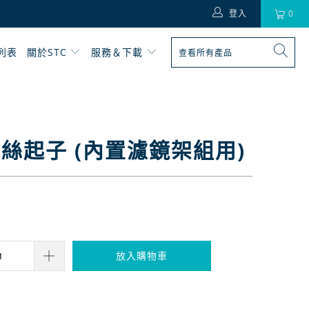
登入
0
列表
關於STC
服務＆下載
絲起子 (內置濾鏡架組用)
放入購物車