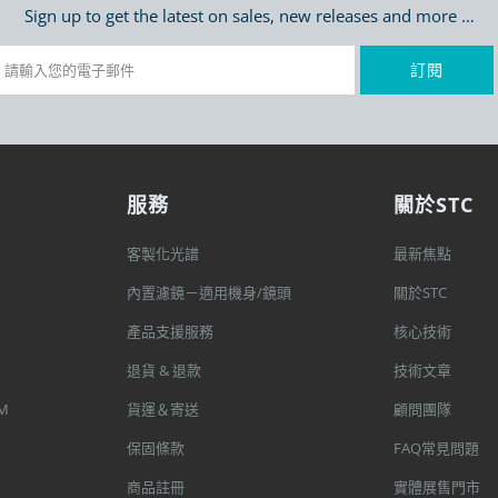
Sign up to get the latest on sales, new releases and more …
服務
關於STC
客製化光譜
最新焦點
內置濾鏡－適用機身/鏡頭
關於STC
產品支援服務
核心技術
退貨 & 退款
技術文章
M
貨運＆寄送
顧問團隊
保固條款
FAQ常見問題
商品註冊
實體展售門市