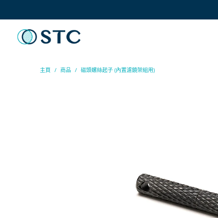
主頁
/
商品
/
磁頭螺絲起子 (內置濾鏡架組用)