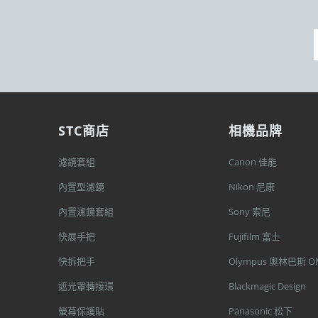
STC商店
相機品牌
濾鏡套組
Canon 佳能
內置型濾鏡
Nikon 尼康
內置濾鏡套組
Sony 索尼
快展手把
Fujifilm 富士
快拆把手
Olympus 奧林巴斯 O
遮光罩轉接環
Blackmagic Design
螢幕保護貼
Panasonic 松下