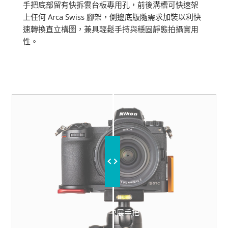
手把底部留有快拆雲台板專用孔，前後溝槽可快速架
上任何 Arca Swiss 腳架，側邊底版隨需求加裝以利快
速轉換直立構圖，兼具輕鬆手持與穩固靜態拍攝實用
性。
NO FILTER
WITH STC FOGRIP 快展手把 FOR NIKON Z 系列