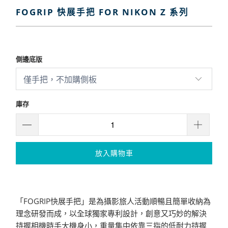
FOGRIP 快展手把 FOR NIKON Z 系列
$3,000
$4,000
側邊底版
庫存
放入購物車
「FOGRIP快展手把」是為攝影旅人活動順暢且簡單收納為
理念研發而成，以全球獨家專利設計，創意又巧妙的解決
持握相機時手大機身小，重量集中依靠三指的低耐力持握